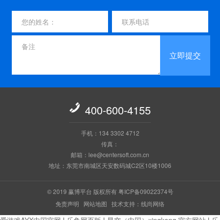
立即提交

400-600-4155
手机：134 3302 4712
传真：
邮箱：lee@centersoft.com.cn
地址：东莞市南城区天安数码城C2区10楼1006
© 2019 赢博平台 版权所有
粤ICP备09022374号
免责声明
网站地图
技术支持：线尚网络