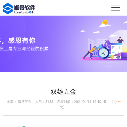
双雄五金
来源： 赢博平台
人气：5133
发表时间：2021/01/11 19:40:15
【
小
中
大
】