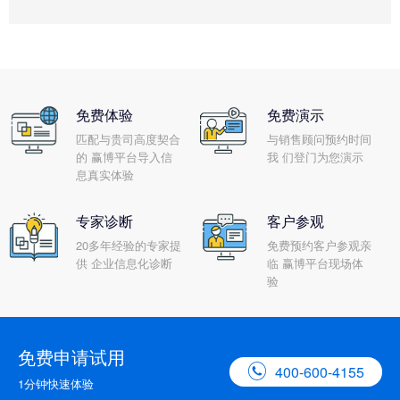
免费体验
免费演示
匹配与贵司高度契合
与销售顾问预约时间
的 赢博平台导入信
我 们登门为您演示
息真实体验
专家诊断
客户参观
20多年经验的专家提
免费预约客户参观亲
供 企业信息化诊断
临 赢博平台现场体
验
免费申请试用

400-600-4155
1分钟快速体验