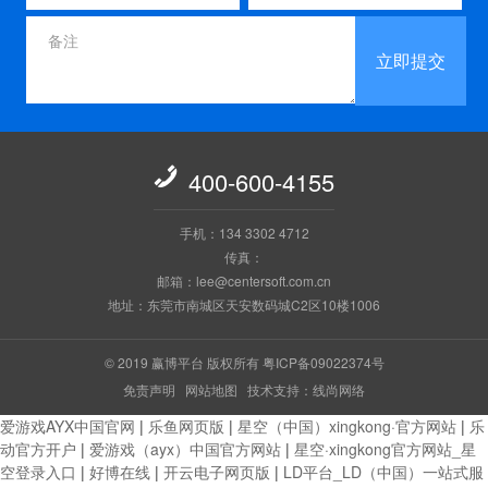
立即提交

400-600-4155
手机：134 3302 4712
传真：
邮箱：lee@centersoft.com.cn
地址：东莞市南城区天安数码城C2区10楼1006
© 2019 赢博平台 版权所有
粤ICP备09022374号
免责声明
网站地图
技术支持：线尚网络
爱游戏AYX中国官网
|
乐鱼网页版
|
星空（中国）xingkong·官方网站
|
乐
动官方开户
|
爱游戏（ayx）中国官方网站
|
星空·xingkong官方网站_星
空登录入口
|
好博在线
|
开云电子网页版
|
LD平台_LD（中国）一站式服