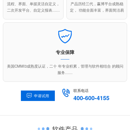
流程、界面、单据灵活自定义，
产品历经三代，赢博平台成熟稳
二次开发平台、自定义报表……
定， 功能全面丰富，界面简洁易
专业保障
美国CMMI3成熟度认证，二十 年专业积累，管理与软件相结合 的顾问
服务……
联系电话

申请试用

400-600-4155
软件产品