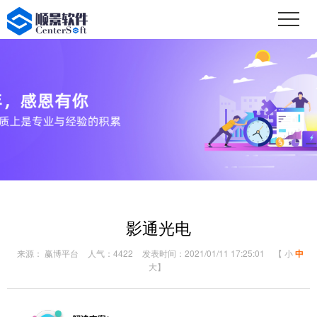
影通光电
来源： 赢博平台
人气：4422
发表时间：2021/01/11 17:25:01
【
小
中
大
】