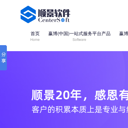
首页
赢博(中国)一站式服务平台产品
赢博
Home
Software