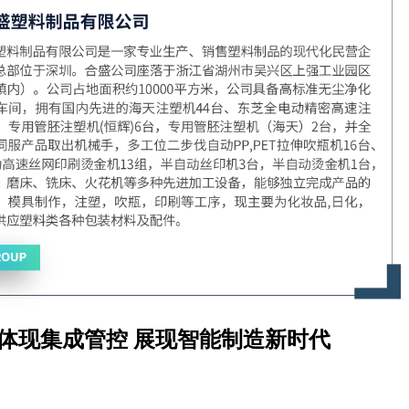
台体现集成管控 展现智能制造新时代