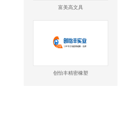
富美高文具
创怡丰精密橡塑