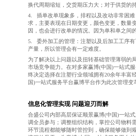
换代周期缩短，交货期压力大；对于供货的
4. 插单改单现象多，排程以及改动非常困
求，主要表现在日期变更，颜色变更，数量
因，也会进行改单的情况。因为单和单之间
5. 委外加工的管理：注塑以及后加工工序
产量，所以管理会有一定难度。
为了解决以上问题以及扭转基础管理薄弱的
市场竞争能力。在对多家赢博(中国)一站式
终决定选择在注塑行业领域拥有20余年丰富
国)一站式服务平台赢博平台作为此次管理变
信息化管理实现 问题迎刃而解
合盛公司内部高层保证顺景赢博(中国)一站
调全员参与；调整组织结构，掌控公司物料
环节流程都能够随时管控到，确保能够做到