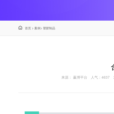

首页
>
案例
>
塑胶制品
来源： 赢博平台
人气：4637