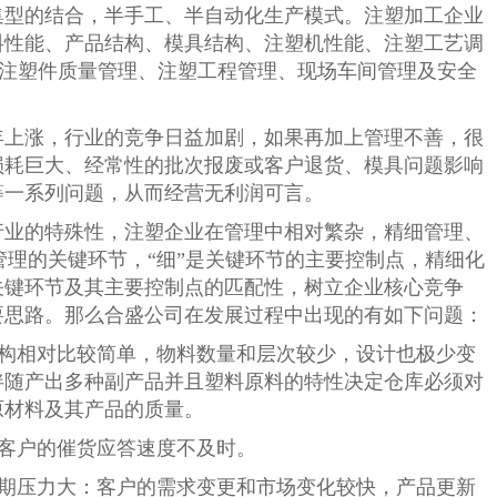
集型的结合，半手工、半自动化生产模式。注塑加工企业
料性能、产品结构、模具结构、注塑机性能、注塑工艺调
、注塑件质量管理、注塑工程管理、现场车间管理及安全
年上涨，行业的竞争日益加剧，如果再加上管理不善，很
损耗巨大、经常性的批次报废或客户退货、模具问题影响
等一系列问题，从而经营无利润可言。
行业的特殊性，注塑企业在管理中相对繁杂，精细管理、
管理的关键环节，“细”是关键环节的主要控制点，精细化
关键环节及其主要控制点的匹配性，树立企业核心竞争
要思路。那么合盛公司在发展过程中出现的有如下问题：
结构相对比较简单，物料数量和层次较少，设计也极少变
伴随产出多种副产品并且塑料原料的特性决定仓库必须对
原材料及其产品的质量。
对客户的催货应答速度不及时。
货期压力大：客户的需求变更和市场变化较快，产品更新