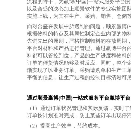
流程的骨干，为赢博(中国)一站式服务平台
以及合盛的决心加上顺景软件的专业实施团队
实施上线，为其在生产、采购、销售、仓储
面对合盛在发展中所遇到的问题，顺景赢博(
根据物料的特点及其属性制定企业内部的物
先进先出的原则，严格控制物料的存放周期
平台对材料和产品进行管理。通过赢博平台
料都可以管控到位，产品的生产进度和物料
订单的催货情况能够及时反应。同时，整个
渐实现了以业务订单、采购请购单和生产工
平衡的信息，让生产过程的控制目标清晰可
通过顺景赢博(中国)一站式服务平台赢博平
（1）通过订单状况管理和实际反馈，实时了
订单按计划准时完成，防止某些订单出现停
（2）提高生产效率，节约成本。