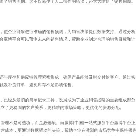
理整个销售周期。这不仅减少了人工操作的错误，还大大缩短了销售周期。
，使企业能够进行准确的销售预测，为销售决策提供数据支持。通过分析
平台赢博平台可以预测未来的销售情况，帮助企业制定合理的销售目标和计
还与库存和供应链管理紧密集成，确保产品能够及时交付给客户。通过实
动触发补货订单，避免库存不足影响销售。
，已经从最初的简单记录工具，发展成为了企业销售战略的重要组成部分
建立了更稳固的客户关系，更精准的市场策略，更优化的资源分配。
理不是可选项，而是必选项。而赢博(中国)一站式服务平台赢博平台正
运营成本，更通过数据驱动的决策，帮助企业在激烈的市场竞争中保持领