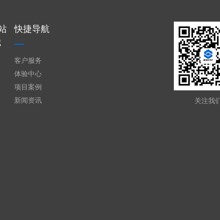
站
快捷导航
我
客户服务
体验中心
项目案例
新闻资讯
关注我