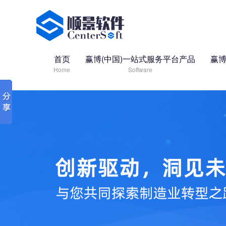
首页
赢博(中国)一站式服务平台产品
赢博
Home
Software