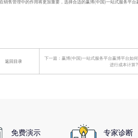
在销售管理中的作用将更加重要，选择合适的赢博(中国)一站式服务平台
下一篇：
赢博(中国)一站式服务平台赢博平台如何
返回目录
进行成本计算?
免费演示
专家诊断