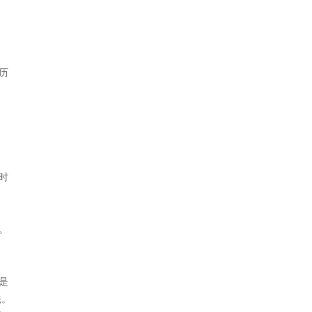
历
时
。
是
先。